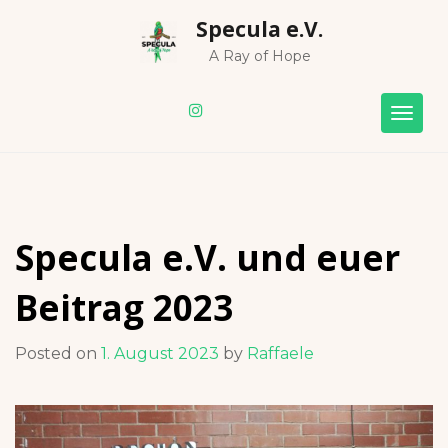
Skip
Specula e.V.
to
content
A Ray of Hope
Togg
navig
Specula e.V. und euer
Beitrag 2023
Posted on
1. August 2023
by
Raffaele