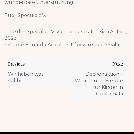
wunderbare Unterstützung.
Euer Specula e.V.
Teile des Specula e.V. Vorstandes trafen sich Anfang
2023
mit José Eduardo Acajabon López in Guatemala
Post
Previous:
Next:
navigation
Wir haben was
Deckenaktion –
vollbracht!
Wärme und Freude
für Kinder in
Guatemala