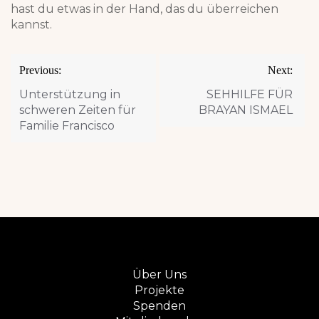
hast du etwas in der Hand, das du überreichen
kannst.
Post
Previous:
Next:
navigation
Unterstützung in
SEHHILFE FÜR
schweren Zeiten für
BRAYAN ISMAEL
Familie Francisco
Über Uns
Projekte
Spenden