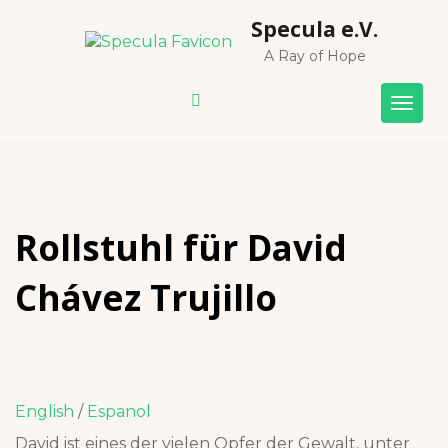
Skip
Specula e.V.
to
content
A Ray of Hope
Togg
navig
Rollstuhl für David
Chávez Trujillo
English
/
Espanol
David ist eines der vielen Opfer der Gewalt, unter