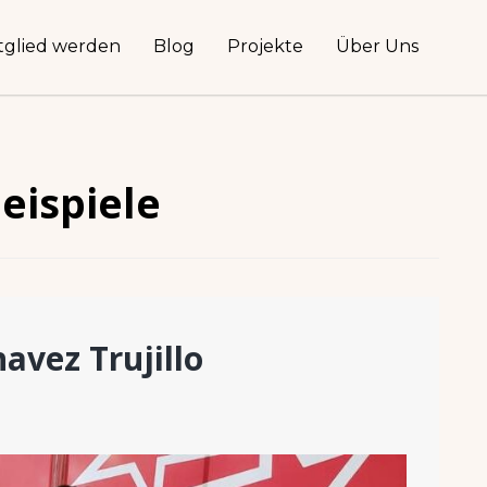
tglied werden
Blog
Projekte
Über Uns
eispiele
havez Trujillo