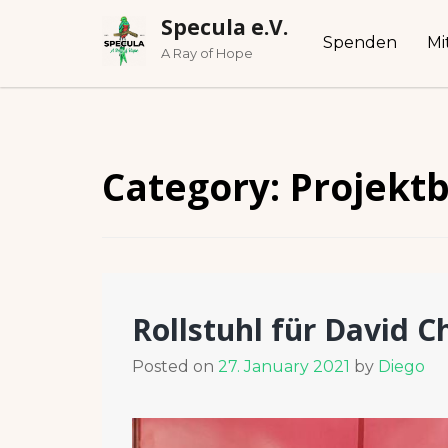
Skip
Specula e.V.
to
Spenden
Mi
content
A Ray of Hope
Category:
Projektb
Rollstuhl für David C
Posted on
27. January 2021
by
Diego