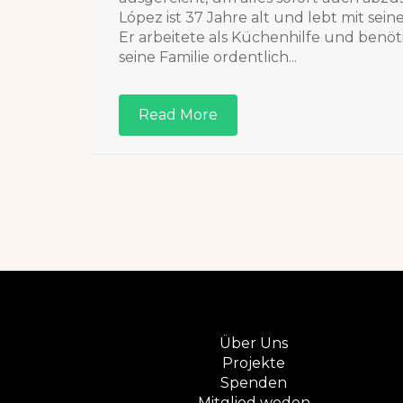
López ist 37 Jahre alt und lebt mit sei
Er arbeitete als Küchenhilfe und benöt
seine Familie ordentlich...
Read More
Über Uns
Projekte
Spenden
Mitglied weden